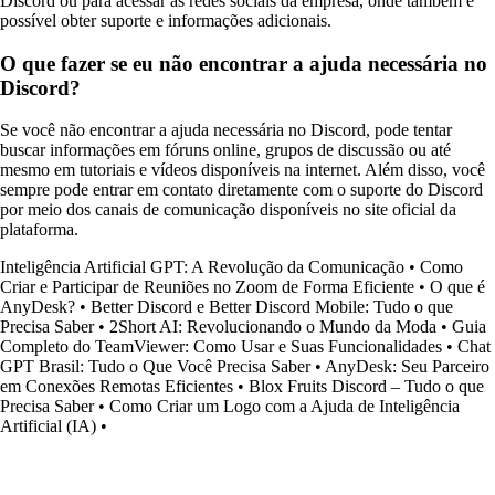
Discord ou para acessar as redes sociais da empresa, onde também é
possível obter suporte e informações adicionais.
O que fazer se eu não encontrar a ajuda necessária no
Discord?
Se você não encontrar a ajuda necessária no Discord, pode tentar
buscar informações em fóruns online, grupos de discussão ou até
mesmo em tutoriais e vídeos disponíveis na internet. Além disso, você
sempre pode entrar em contato diretamente com o suporte do Discord
por meio dos canais de comunicação disponíveis no site oficial da
plataforma.
Inteligência Artificial GPT: A Revolução da Comunicação
•
Como
Criar e Participar de Reuniões no Zoom de Forma Eficiente
•
O que é
AnyDesk?
•
Better Discord e Better Discord Mobile: Tudo o que
Precisa Saber
•
2Short AI: Revolucionando o Mundo da Moda
•
Guia
Completo do TeamViewer: Como Usar e Suas Funcionalidades
•
Chat
GPT Brasil: Tudo o Que Você Precisa Saber
•
AnyDesk: Seu Parceiro
em Conexões Remotas Eficientes
•
Blox Fruits Discord – Tudo o que
Precisa Saber
•
Como Criar um Logo com a Ajuda de Inteligência
Artificial (IA)
•