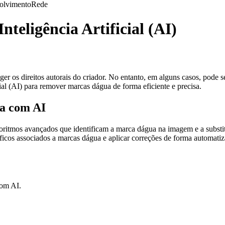
olvimento
Rede
eligência Artificial (AI)
ger os direitos autorais do criador. No entanto, em alguns casos, po
icial (AI) para remover marcas dágua de forma eficiente e precisa.
a com AI
goritmos avançados que identificam a marca dágua na imagem e a subst
íficos associados a marcas dágua e aplicar correções de forma automatiz
com AI.