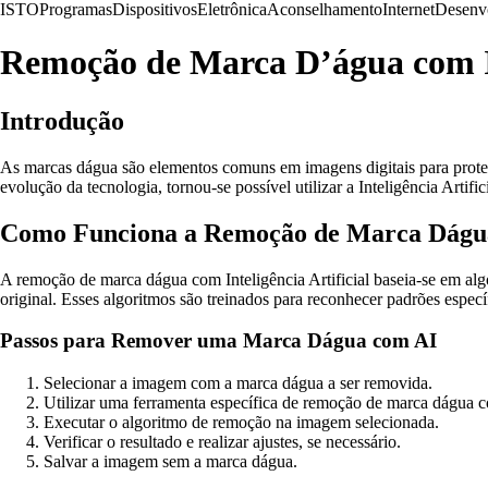
ISTO
Programas
Dispositivos
Eletrônica
Aconselhamento
Internet
Desenv
Remoção de Marca D’água com Int
Introdução
As marcas dágua são elementos comuns em imagens digitais para prote
evolução da tecnologia, tornou-se possível utilizar a Inteligência Artif
Como Funciona a Remoção de Marca Dágu
A remoção de marca dágua com Inteligência Artificial baseia-se em al
original. Esses algoritmos são treinados para reconhecer padrões espec
Passos para Remover uma Marca Dágua com AI
Selecionar a imagem com a marca dágua a ser removida.
Utilizar uma ferramenta específica de remoção de marca dágua 
Executar o algoritmo de remoção na imagem selecionada.
Verificar o resultado e realizar ajustes, se necessário.
Salvar a imagem sem a marca dágua.