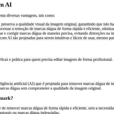
m AI
enta diversas vantagens, tais como:
eserva a qualidade visual da imagem original, garantindo que não haja
cessar a remoção de marcas dágua de forma rápida e eficiente, otimiz
ficar e corrigir marcas dágua de maneira precisa, evitando distorções na 
m AI são projetadas para serem intuitivas e fáceis de usar, mesmo para
icaz e prática para quem precisa editar imagens de forma profissional.
gência artificial (AI) que é projetada para remover marcas dágua de i
 marcas dágua sem comprometer a qualidade da imagem original.
ermark?
 de remover marcas dágua de forma rápida e eficiente, sem a necessida
 autorais ou marcas dágua indesejadas.