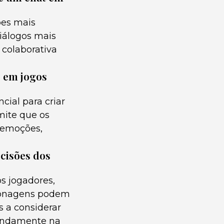
ões mais
diálogos mais
 colaborativa
o em jogos
cial para criar
mite que os
 emoções,
ecisões dos
os jogadores,
rsonagens podem
s a considerar
fundamente na