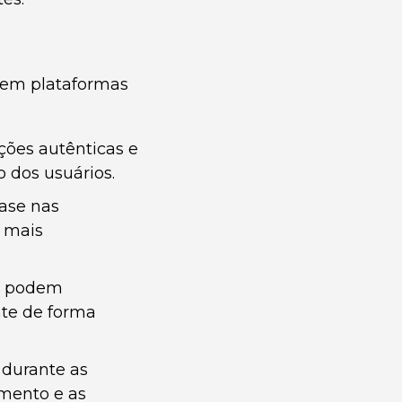
o em plataformas
ções autênticas e
 dos usuários.
ase nas
a mais
ro podem
nte de forma
 durante as
amento e as