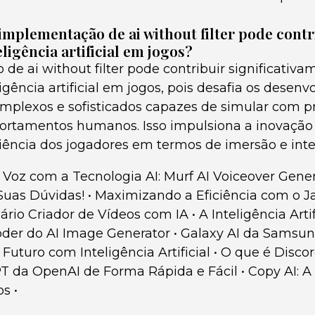
implementação de ai without filter pode contr
ligência artificial em jogos?
e ai without filter pode contribuir significativa
igência artificial em jogos, pois desafia os desenvo
mplexos e sofisticados capazes de simular com p
rtamentos humanos. Isso impulsiona a inovação 
iência dos jogadores em termos de imersão e inte
Voz com a Tecnologia AI: Murf AI Voiceover Gene
 Suas Dúvidas!
•
Maximizando a Eficiência com o Ja
nário Criador de Vídeos com IA
•
A Inteligência Arti
der do AI Image Generator
•
Galaxy AI da Samsun
uturo com Inteligência Artificial
•
O que é Disco
T da OpenAI de Forma Rápida e Fácil
•
Copy AI: A
os
•