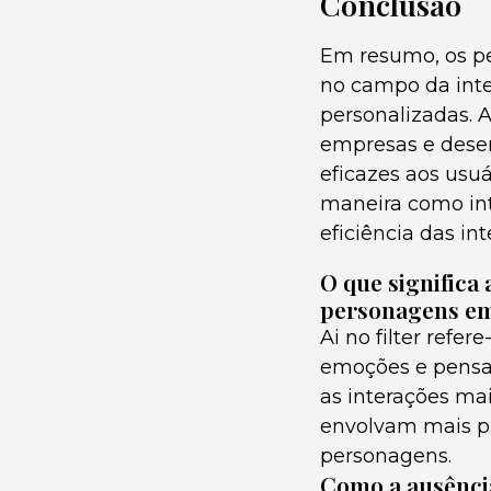
Conclusão
Em resumo, os pe
no campo da inte
personalizadas. 
empresas e dese
eficazes aos usu
maneira como int
eficiência das int
O que significa 
personagens em
Ai no filter ref
emoções e pensam
as interações mai
envolvam mais pr
personagens.
Como a ausência