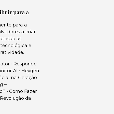
ibuir para a
mente para a
lvedores a criar
recisão as
tecnológica e
ratividade.
rator
•
Responde
nitor AI
•
Heygen
ficial na Geração
g –
rd?
•
Como Fazer
 Revolução da