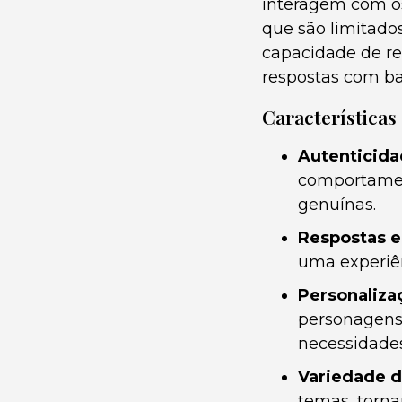
interagem com os
que são limitados
capacidade de re
respostas com bas
Características
Autenticida
comportamen
genuínas.
Respostas 
uma experiên
Personaliza
personagens 
necessidades
Variedade d
temas, torna