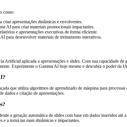
is como:
 criar apresentações dinâmicas e envolventes.
a AI para criar materiais promocionais impactantes.
atórios e apresentações executivas de forma eficiente.
AI para desenvolver materiais de treinamento interativos.
a Artificial aplicada a apresentações e slides. Com sua capacidade de 
mente. Experimente o Gamma AI hoje mesmo e descubra o poder da IA 
AI?
çada que utiliza algoritmos de aprendizado de máquina para processar e 
de dados e criação de apresentações.
es?
sde a geração automática de slides com base em dados inseridos até a c
es e a torná-las mais dinâmicas e impactantes.