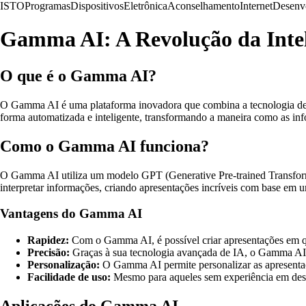
ISTO
Programas
Dispositivos
Eletrônica
Aconselhamento
Internet
Desenv
Gamma AI: A Revolução da Inteli
O que é o Gamma AI?
O Gamma AI é uma plataforma inovadora que combina a tecnologia de In
forma automatizada e inteligente, transformando a maneira como as in
Como o Gamma AI funciona?
O Gamma AI utiliza um modelo GPT (Generative Pre-trained Transforme
interpretar informações, criando apresentações incríveis com base em 
Vantagens do Gamma AI
Rapidez:
Com o Gamma AI, é possível criar apresentações em q
Precisão:
Graças à sua tecnologia avançada de IA, o Gamma AI pr
Personalização:
O Gamma AI permite personalizar as apresentaç
Facilidade de uso:
Mesmo para aqueles sem experiência em desig
Aplicações do Gamma AI