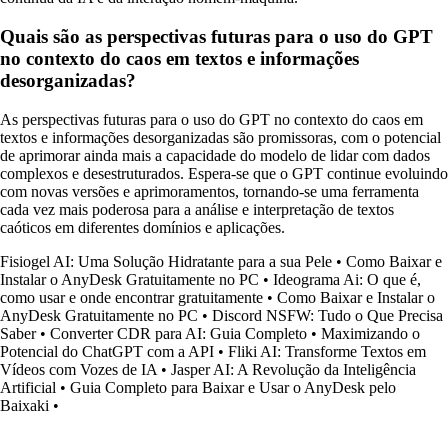
Quais são as perspectivas futuras para o uso do GPT
no contexto do caos em textos e informações
desorganizadas?
As perspectivas futuras para o uso do GPT no contexto do caos em
textos e informações desorganizadas são promissoras, com o potencial
de aprimorar ainda mais a capacidade do modelo de lidar com dados
complexos e desestruturados. Espera-se que o GPT continue evoluindo
com novas versões e aprimoramentos, tornando-se uma ferramenta
cada vez mais poderosa para a análise e interpretação de textos
caóticos em diferentes domínios e aplicações.
Fisiogel AI: Uma Solução Hidratante para a sua Pele
•
Como Baixar e
Instalar o AnyDesk Gratuitamente no PC
•
Ideograma Ai: O que é,
como usar e onde encontrar gratuitamente
•
Como Baixar e Instalar o
AnyDesk Gratuitamente no PC
•
Discord NSFW: Tudo o Que Precisa
Saber
•
Converter CDR para AI: Guia Completo
•
Maximizando o
Potencial do ChatGPT com a API
•
Fliki AI: Transforme Textos em
Vídeos com Vozes de IA
•
Jasper AI: A Revolução da Inteligência
Artificial
•
Guia Completo para Baixar e Usar o AnyDesk pelo
Baixaki
•