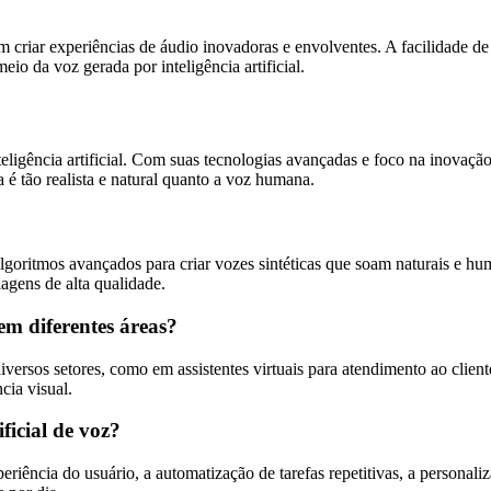
riar experiências de áudio inovadoras e envolventes. A facilidade de 
eio da voz gerada por inteligência artificial.
ligência artificial. Com suas tecnologias avançadas e foco na inovaçã
 é tão realista e natural quanto a voz humana.
 algoritmos avançados para criar vozes sintéticas que soam naturais e hum
lagens de alta qualidade.
 em diferentes áreas?
iversos setores, como em assistentes virtuais para atendimento ao clien
cia visual.
ificial de voz?
periência do usuário, a automatização de tarefas repetitivas, a personal