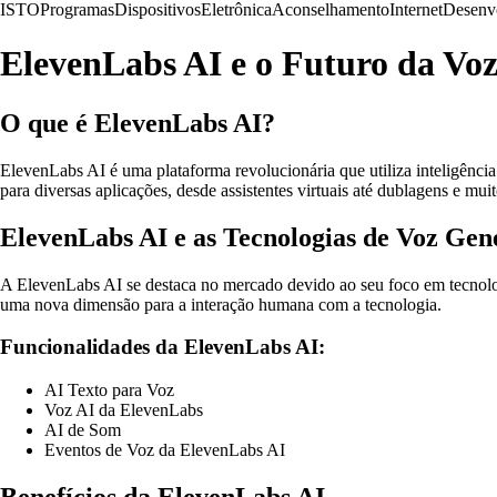
ISTO
Programas
Dispositivos
Eletrônica
Aconselhamento
Internet
Desenv
ElevenLabs AI e o Futuro da Voz 
O que é ElevenLabs AI?
ElevenLabs AI é uma plataforma revolucionária que utiliza inteligênci
para diversas aplicações, desde assistentes virtuais até dublagens e mui
ElevenLabs AI e as Tecnologias de Voz Gen
A ElevenLabs AI se destaca no mercado devido ao seu foco em tecnologi
uma nova dimensão para a interação humana com a tecnologia.
Funcionalidades da ElevenLabs AI:
AI Texto para Voz
Voz AI da ElevenLabs
AI de Som
Eventos de Voz da ElevenLabs AI
Benefícios da ElevenLabs AI