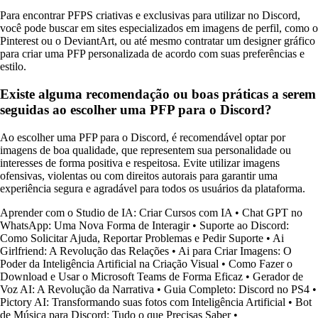
Para encontrar PFPS criativas e exclusivas para utilizar no Discord,
você pode buscar em sites especializados em imagens de perfil, como o
Pinterest ou o DeviantArt, ou até mesmo contratar um designer gráfico
para criar uma PFP personalizada de acordo com suas preferências e
estilo.
Existe alguma recomendação ou boas práticas a serem
seguidas ao escolher uma PFP para o Discord?
Ao escolher uma PFP para o Discord, é recomendável optar por
imagens de boa qualidade, que representem sua personalidade ou
interesses de forma positiva e respeitosa. Evite utilizar imagens
ofensivas, violentas ou com direitos autorais para garantir uma
experiência segura e agradável para todos os usuários da plataforma.
Aprender com o Studio de IA: Criar Cursos com IA
•
Chat GPT no
WhatsApp: Uma Nova Forma de Interagir
•
Suporte ao Discord:
Como Solicitar Ajuda, Reportar Problemas e Pedir Suporte
•
Ai
Girlfriend: A Revolução das Relações
•
Ai para Criar Imagens: O
Poder da Inteligência Artificial na Criação Visual
•
Como Fazer o
Download e Usar o Microsoft Teams de Forma Eficaz
•
Gerador de
Voz AI: A Revolução da Narrativa
•
Guia Completo: Discord no PS4
•
Pictory AI: Transformando suas fotos com Inteligência Artificial
•
Bot
de Música para Discord: Tudo o que Precisas Saber
•