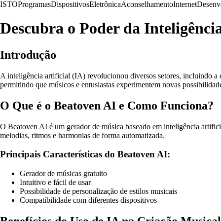
ISTO
Programas
Dispositivos
Eletrônica
Aconselhamento
Internet
Desenv
Descubra o Poder da Inteligência
Introdução
A inteligência artificial (IA) revolucionou diversos setores, incluin
permitindo que músicos e entusiastas experimentem novas possibilida
O Que é o Beatoven AI e Como Funciona?
O Beatoven AI é um gerador de música baseado em inteligência artific
melodias, ritmos e harmonias de forma automatizada.
Principais Características do Beatoven AI:
Gerador de músicas gratuito
Intuitivo e fácil de usar
Possibilidade de personalização de estilos musicais
Compatibilidade com diferentes dispositivos
Benefícios do Uso de IA na Criação Musical