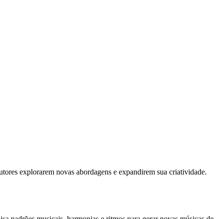
dutores explorarem novas abordagens e expandirem sua criatividade.
lisa padrões musicais, harmonias e ritmos para gerar novas músicas de