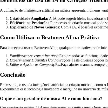
A utilização de inteligência artificial na música apresenta inúmeras van
Criatividade Ampliada:
A IA pode sugerir ideias inovadoras e 
Eficiência na Produção:
O processo de criação musical pode s
Exploração de Novos Gêneros:
Com a IA, é possível experiment
Como Utilizar o Beatoven AI na Prática
Para começar a usar o Beatoven AI ou qualquer outro software de intelig
Familiarizar-se com a Interface:
Explore todas as funcionalidade
Experimentar Diferentes Configurações:
Teste diversas opções p
Editar e Ajustar as Composições:
Faça ajustes manuais sempre q
Conclusão
Em resumo, o uso da inteligência artificial na criação musical, como 
Experimente essa tecnologia inovadora e mergulhe no universo da músi
O que é um gerador de música AI e como funciona?
Um gerador de música AI é uma ferramenta que utiliza inteligência arti