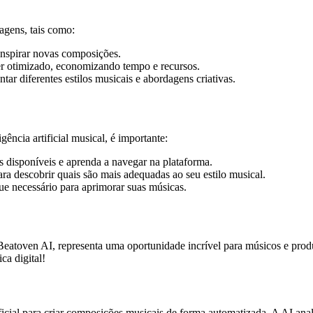
tagens, tais como:
inspirar novas composições.
er otimizado, economizando tempo e recursos.
ar diferentes estilos musicais e abordagens criativas.
ência artificial musical, é importante:
s disponíveis e aprenda a navegar na plataforma.
ara descobrir quais são mais adequadas ao seu estilo musical.
ue necessário para aprimorar suas músicas.
o Beatoven AI, representa uma oportunidade incrível para músicos e pro
ca digital!
ficial para criar composições musicais de forma automatizada. A AI ana