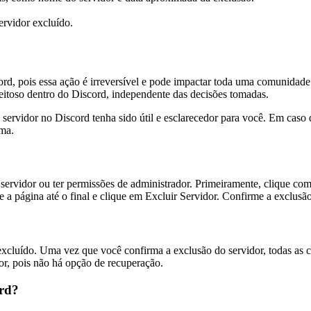
ervidor excluído.
rd, pois essa ação é irreversível e pode impactar toda uma comunidade.
itoso dentro do Discord, independente das decisões tomadas.
ervidor no Discord tenha sido útil e esclarecedor para você. Em caso d
rma.
 servidor ou ter permissões de administrador. Primeiramente, clique com 
e a página até o final e clique em Excluir Servidor. Confirme a exclus
i excluído. Uma vez que você confirma a exclusão do servidor, todas a
dor, pois não há opção de recuperação.
ord?