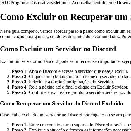
ISTO
Programas
Dispositivos
Eletrônica
Aconselhamento
Internet
Desenv
Como Excluir ou Recuperar um 
Neste guia completo, vamos abordar passo a passo como excluir um se
comunicação para gamers, criadores de conteúdo e comunidades. Porém,
Como Excluir um Servidor no Discord
Excluir um servidor no Discord pode ser uma decisão importante, seja 
Passo 1:
Abra o Discord e acesse o servidor que deseja excluir.
Passo 2:
Clique com o botão direito no ícone do servidor no lado
Passo 3:
Selecione a opção Configurações do Servidor.
Passo 4:
Role a página até o final e clique em Excluir Servidor.
Passo 5:
Confirme a exclusão e pronto, o servidor será removido 
Como Recuperar um Servidor do Discord Excluído
Caso tenha excluído um servidor no Discord por engano ou se arrepend
Passo 1:
Entre em contato com o suporte do Discord através do si
Passo 2:
Explique a situação e forneça as informações necessári