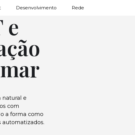
t
Desenvolvimento
Rede
 e
ação
amar
 natural e
mos com
do a forma como
 automatizados.