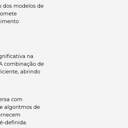
to dos modelos de
romete
cimento
nificativa na
 A combinação de
iciente, abrindo
ersa com
e algoritmos de
fornecem
-definida.