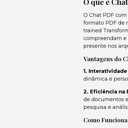
O que é Cha
O Chat PDF com 
formato PDF de m
trained Transform
compreendam e r
presente nos arq
Vantagens do C
1. Interatividad
dinâmica e perso
2. Eficiência na
de documentos ex
pesquisa e anális
Como Funciona 