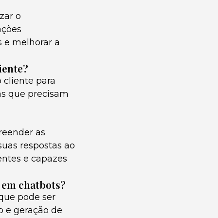
zar o
ações
s e melhorar a
iente?
cliente para
as que precisam
preender as
suas respostas ao
ientes e capazes
 em chatbots?
que pode ser
o e geração de