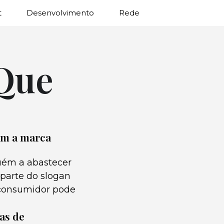
t
Desenvolvimento
Rede
 Que
com a marca
guém a abastecer
 parte do slogan
o consumidor pode
as de