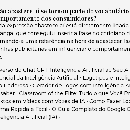
o abastece aí se tornou parte do vocabulário
comportamento dos consumidores?
da expressão abastece aí está diretamente ligada 
anga, que conseguiu inserir a frase no cotidiano 
rnando-a uma referência na hora de abastecer. I
has publicitárias em influenciar o comportament
s.
erso do Chat GPT: Inteligência Artificial ao Seu A
ncial da Inteligência Artificial
•
Logotipos e Intelig
 Poderosa
•
Gerador de Logos com Inteligência Art
 saber
•
Classroom of the Elite: Tudo o que Você P
extos em Vídeos com Vozes de IA
•
Como Fazer Lo
ma Rápida e Fácil
•
O Guia Completo do Google 
igência Artificial (IA)
•