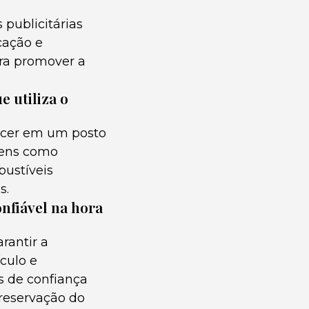
publicitárias
cação e
ara promover a
 utiliza o
ecer em um posto
gens como
bustíveis
s.
nfiável na hora
rantir a
culo e
 de confiança
reservação do