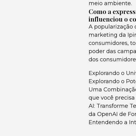
meio ambiente.
Como a expressã
influenciou o 
A popularização 
marketing da Ipir
consumidores, to
poder das campan
dos consumidore
Explorando o Univ
Explorando o Pote
Uma Combinação
que você precisa
AI: Transforme T
da OpenAI de For
Entendendo a Intel