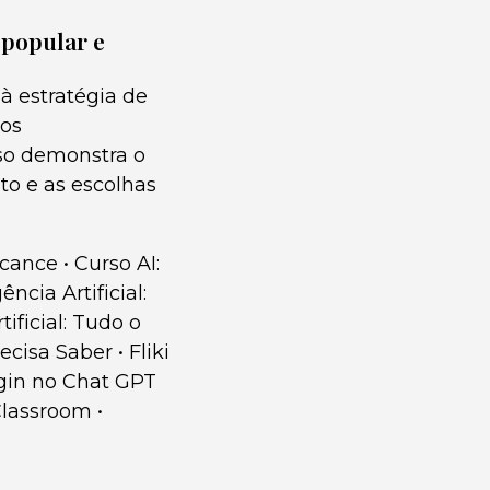
 popular e
à estratégia de
dos
sso demonstra o
o e as escolhas
lcance
•
Curso AI:
ência Artificial:
ificial: Tudo o
recisa Saber
•
Fliki
gin no Chat GPT
Classroom
•