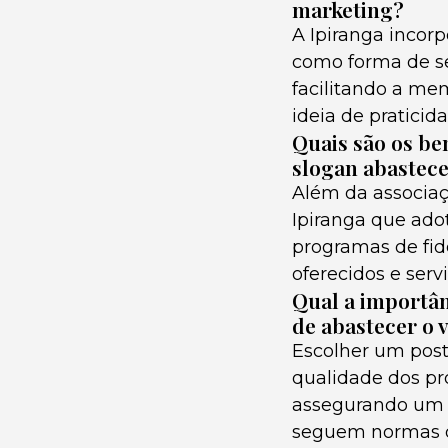
marketing?
A Ipiranga incor
como forma de se
facilitando a me
ideia de praticid
Quais são os be
slogan abastece
Além da associa
Ipiranga que ado
programas de fid
oferecidos e serv
Qual a importân
de abastecer o 
Escolher um post
qualidade dos pro
assegurando um 
seguem normas de